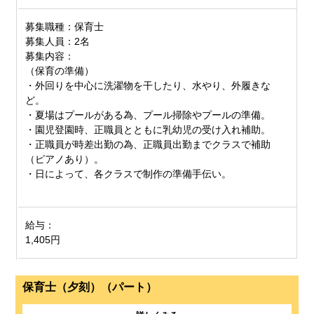
募集職種：保育士
募集人員：2名
募集内容：
（保育の準備）
・外回りを中心に洗濯物を干したり、水やり、外履きな
ど。
・夏場はプールがある為、プール掃除やプールの準備。
・園児登園時、正職員とともに
乳幼児の受け入れ補助。
・正職員が時差出勤の為、
正職員出勤までクラスで補助
（ピアノあり）。
・日によって、
各クラスで制作の準備手伝い。
給与：
1,405円
保育士（夕刻）（パート）