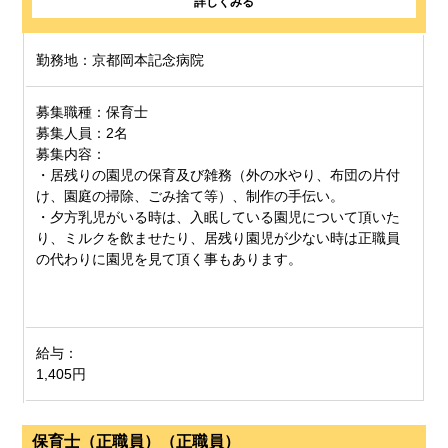
詳しくみる
勤務地：京都岡本記念病院
募集職種：保育士
募集人員：2名
募集内容：
・居残りの園児の保育及び雑務（外の水やり、
布団の片付
け、園庭の掃除、ごみ捨て等）、制作の手伝い。
・夕方乳児がいる時は、入眠している園児について頂いた
り、
ミルクを飲ませたり、居残り園児が少ない時は正職員
の代わりに園児を見て頂く事もあります。
給与：
1,405円
保育士（正職員）（正職員）