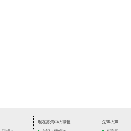
現在募集中の職種
先輩の声
ら皆様へ
医師・研修医
看護師