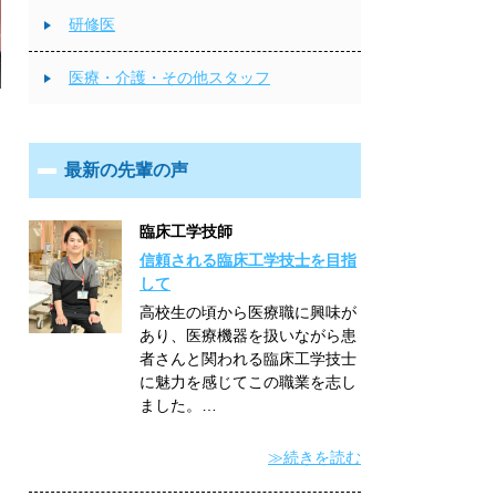
┣ 新人看護師
┣ 先輩看護師
┣ 男性看護師
┗ 認定看護師
研修医
┣ 研修医
┗ 専攻医（後期研修医）
医療・介護・その他スタッフ
┣ 臨床工学部
┣ リハビリテーション部
┣ 薬剤部
┣ 放射線部
┣ 救急救命士科
┗ 事務職
最新の先輩の声
臨床工学技師
信頼される臨床工学技士を目指
して
高校生の頃から医療職に興味が
あり、医療機器を扱いながら患
者さんと関われる臨床工学技士
に魅力を感じてこの職業を志し
ました。…
≫続きを読む