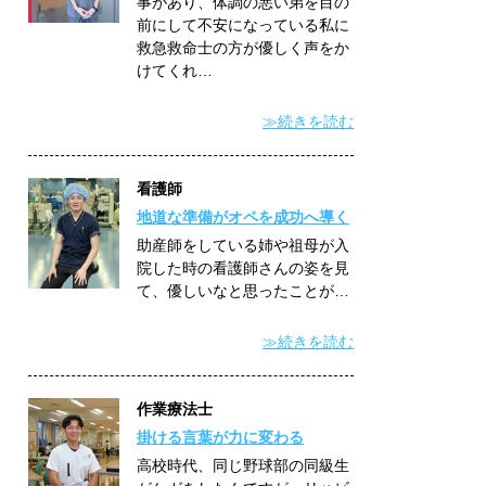
事があり、体調の悪い弟を目の
前にして不安になっている私に
救急救命士の方が優しく声をか
けてくれ…
≫続きを読む
看護師
地道な準備がオペを成功へ導く
助産師をしている姉や祖母が入
院した時の看護師さんの姿を見
て、優しいなと思ったことが…
≫続きを読む
作業療法士
掛ける言葉が力に変わる
高校時代、同じ野球部の同級生