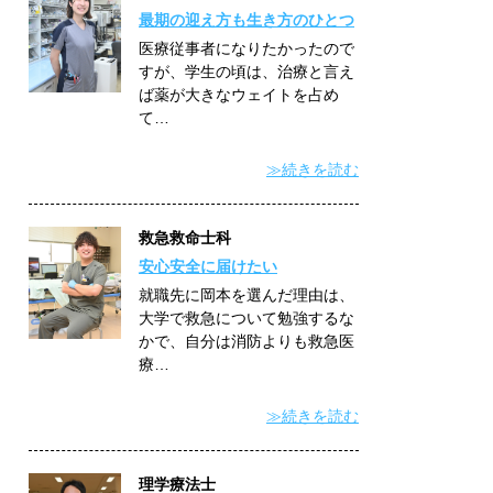
最期の迎え方も生き方のひとつ
医療従事者になりたかったので
すが、学生の頃は、治療と言え
ば薬が大きなウェイトを占め
て…
≫続きを読む
救急救命士科
安心安全に届けたい
就職先に岡本を選んだ理由は、
大学で救急について勉強するな
かで、自分は消防よりも救急医
療…
≫続きを読む
理学療法士