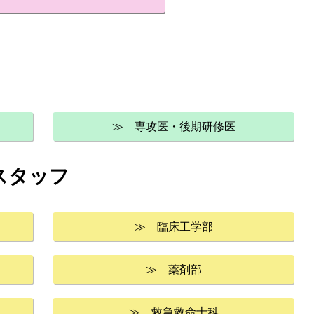
≫ 専攻医・後期研修医
スタッフ
≫ 臨床工学部
≫ 薬剤部
≫ 救急救命士科