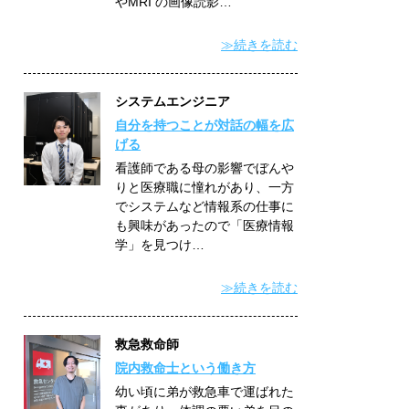
やMRI の画像読影…
≫続きを読む
システムエンジニア
自分を持つことが対話の幅を広
げる
看護師である母の影響でぼんや
りと医療職に憧れがあり、一方
でシステムなど情報系の仕事に
も興味があったので「医療情報
学」を見つけ…
≫続きを読む
救急救命師
院内救命士という働き方
幼い頃に弟が救急車で運ばれた