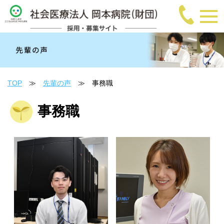
TOP
≫
先輩の声
≫ 事務職
事務職