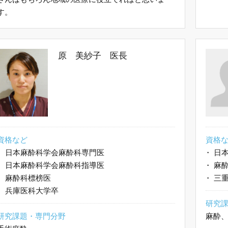
す。
原 美紗子 医長
資格など
資格
・
日本麻酔科学会麻酔科専門医
・
日本
・
日本麻酔科学会麻酔科指導医
・
麻酔
・
麻酔科標榜医
・
三重
・
兵庫医科大学卒
研究
研究課題・専門分野
麻酔