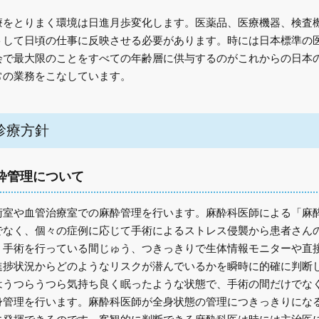
療をとりまく環境は日進月歩変化します。医薬品、医療機器、検査
トして日頃の仕事に反映させる必要があります。時には日本標準の
会で最大限のことをすべての年齢層に供与するのがこれからの日本
常の業務をこなしています。
診療方針
酔管理について
術室や血管治療室での麻酔管理を行います。麻酔科医師による「麻
でなく、個々の症例に応じて手術によるストレス侵襲から患者さん
。手術を行っている間じゅう、つきっきりで生体情報モニターや直
進捗状況からどのようなリスクが潜んでいるかを瞬時に的確に判断
はうつらうつら気持ち良く眠ったような状態で、手術の間だけでな
身管理を行います。麻酔科医師が全身状態の管理につきっきりにな