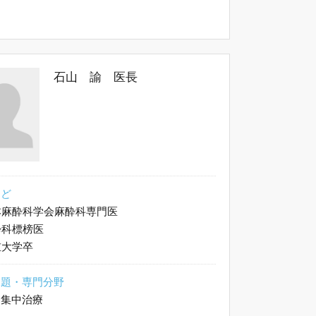
石山 諭 医長
など
麻酔科学会麻酔科専門医
科標榜医
大学卒
課題・専門分野
、集中治療