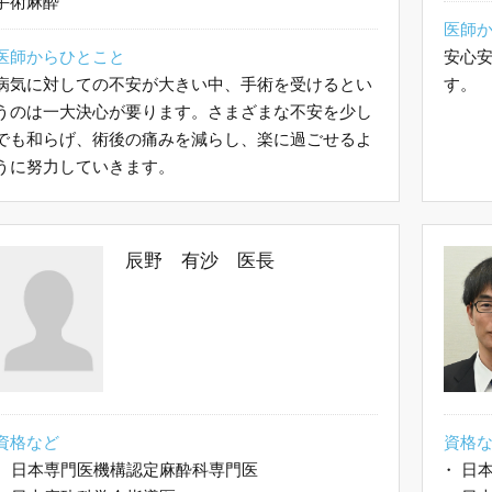
手術麻酔
医師
医師からひとこと
安心
病気に対しての不安が大きい中、手術を受けるとい
す。
うのは一大決心が要ります。さまざまな不安を少し
でも和らげ、術後の痛みを減らし、楽に過ごせるよ
うに努力していきます。
辰野 有沙 医長
資格など
資格
・
日本専門医機構認定麻酔科専門医
・
日本