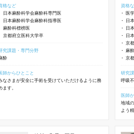
資格など
資格
・
日本麻酔科学会麻酔科専門医
・
医学
・
日本麻酔科学会麻酔科指導医
・
日本
・
麻酔科標榜医
・
日本
・
京都府立医科大学卒
・
日本
・
京都
研究課題・専門分野
・
麻酔
麻酔
・
京都
医師からひとこと
研究
みなさまが安全に手術を受けていただけるように務
呼吸
めます。
医師
地域
よう