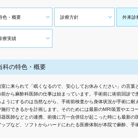
特色・概要
診療方針
外来診
診療実績
当科の特色・概要
術室に来られて「眠くなるので、安心してお休みください」の言葉
の前から麻酔科医師の仕事は始まっています。手術前に術前回診で
るようにするのは当然ながら、手術前検査から身体状況が手術に耐
が施行できるかを計画します。そのためには最新のMRI装置やエコ
環器医師などとの連携、術後に万一合併症が起こった時にも最新の
アップなど、ソフトからハードにわたる医療体制が本院で麻酔、手
。