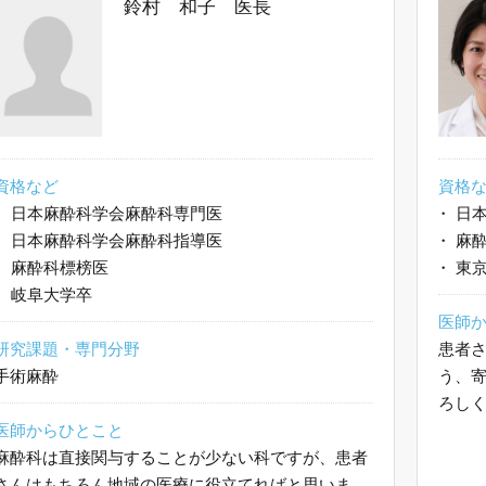
鈴村 和子 医長
資格など
資格
・
日本麻酔科学会麻酔科専門医
・
日本
・
日本麻酔科学会麻酔科指導医
・
麻酔
・
麻酔科標榜医
・
東京
・
岐阜大学卒
医師
研究課題・専門分野
患者
手術麻酔
う、
ろし
医師からひとこと
麻酔科は直接関与することが少ない科ですが、患者
さんはもちろん地域の医療に役立てればと思いま