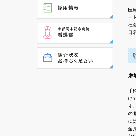
医
ー
社
日
麻
手
け
す
の
に
全